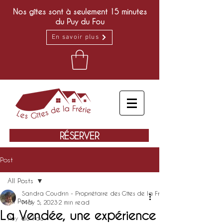
Nos gîtes sont à seulement 15 minutes
du Puy du Fou
En savoir plus
RÉSERVER
Post
All Posts
Sandra Coudrin - Propriétaire des Gîtes de la Frérie
All Posts
May 5, 2023
2 min read
La Vendée, une expérience
Puy du Fou