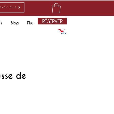
avoir plus
RÉSERVER
is
Blog
Plus
usse de
ice