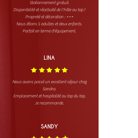
Stationnement gratuit.
Disponibilité et réactivité de l'hôte au top !
Propreté et décoration : +++
Nous étions 5 adultes et deux enfants.
Parfait en terme d'équipement.
LINA
Nous avons passé un excellent séjour chez
Sandra.
Emplacement et hospitalité au top du top.
Je recommande.
SANDY