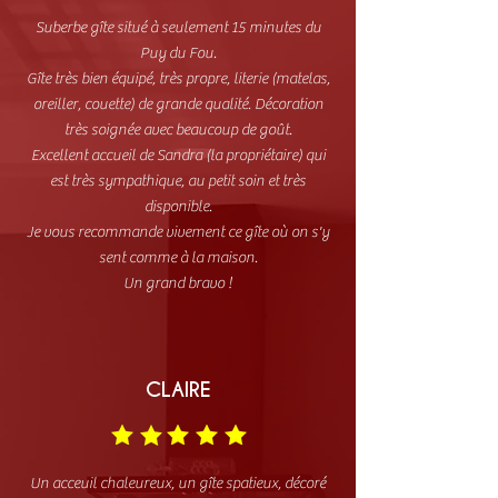
Suberbe gîte situé à seulement 15 minutes du
Puy du Fou.
Gîte très bien équipé, très propre, literie (matelas,
oreiller, couette) de grande qualité. Décoration
très soignée avec beaucoup de goût.
Excellent accueil de Sandra (la propriétaire) qui
est très sympathique, au petit soin et très
disponible.
Je vous recommande vivement ce gîte où on s'y
sent comme à la maison.
Un grand bravo !
CLAIRE
Un acceuil chaleureux, un gîte spatieux, décoré