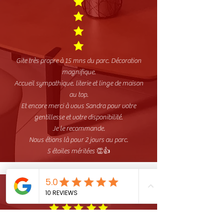
Gite très propre à 15 mns du parc. Décoration
magnifique.
Accueil sympathique. literie et linge de maison
au top.
Et encore merci à vous Sandra pour votre
gentillesse et votre disponibilité.
Je le recommande.
Nous étions là pour 2 jours au parc.
5 étoiles méritées 👏👍
YOANN