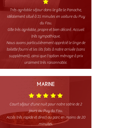
Très agréable séjour dans le gîte le Panache,
idéalement situé à 15 minutes en voiture du Puy
du Fou.
Gîte très agréable, propre et bien décoré. Accueil
très sympathique.
Nous avons particulièrement apprécié le linge de
toilette fourni et les lits faits à notre arrivée (sans
supplément), ainsi que l'option ménage à prix
vraiment très raisonnable.
MARINE
Court séjour d'une nuit pour notre sotrie de 2
jours au Puy du Fou.
Accès très rapide et direct au parc en moins de 20
minutes.