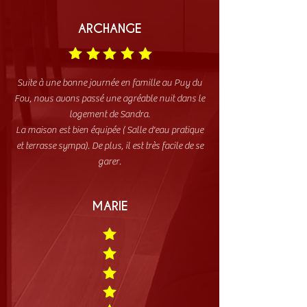
ARCHANGE
Suite à une bonne journée en famille au Puy du
Fou, nous avons passé une agréable nuit dans le
logement de Sandra.
La maison est bien équipée ( Salle d'eau pratique
et terrasse sympa). De plus, il est très facile de se
garer.
MARIE