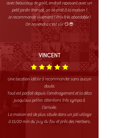
avec beaucoup de goût, endroit reposant avec un
petit jardin transat, on se croit à la maison !
Je recommande vivement ! Prix très abordable !
On reviendra c'est sûr 😏😎
VINCENT
Une location idéale à recommander sans aucun
doute.
Tout est parfait depuis l’aménagement et la déco
jusqu’aux petites attentions très sympa à
l’arrivée.
La maison est de plus située dans un joli village
à 15/20 min du puy du fou et près des Herbiers.