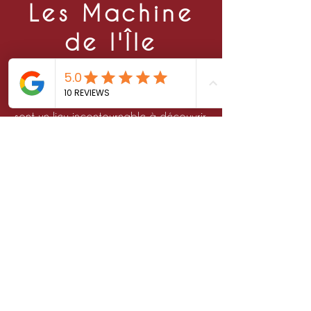
Les Machine
de l'Île
Site des Machines de l'Îles
À 1h des gîtes, les Machines de l'Îles
sont un lieu incontournable à découvrir.
La Galerie est un lieu vivant avec la
mise en scène d’un véritable bestiaire
de machines. C’est un laboratoire où
sont testées les machines construites
dans l’atelier de la compagnie La
Machine.
Vous pourrez découvrir le Grand
Éléphant et monter à
bord de cette
incroyable machine. Depuis le dos du
Grand Éléphant, vous êtes comme au
4ème étage d’une maison qui se