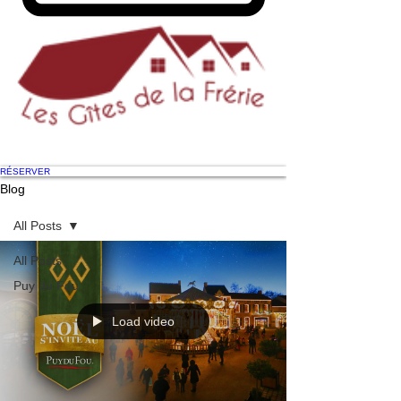
RÉSERVER
Blog
All Posts
All Posts
Puy du Fou
Load video