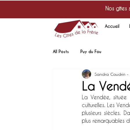
Nos gîtes 
Accueil
All Posts
Puy du Fou
Sandra Coudrin - P
La Vendé
La Vendée, située s
culturelles. Les Vend
plusieurs siècles. D
plus remarquables d