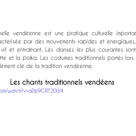
nelle vendéenne est une pratique culturelle importa
aractérisée par des mouvements rapides et énergique
 vif et entraînant. Les danses les plus courantes sont
tte et la polka. Les costumes traditionnels portés lor
lément clé de la tradition vendéenne.
Les chants traditionnels vendéens
.com/watch?v=aDb9CR720W4