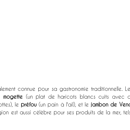
ment connue pour sa gastronomie traditionnelle. Les 
a 
mogette
 (un plat de haricots blancs cuits avec d
tes), le 
préfou
 (un pain à l'ail), et le 
jambon de Ven
gion est aussi célèbre pour ses produits de la mer, tels 