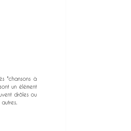
és "chansons à 
ont un élément 
vent drôles ou 
 autres.