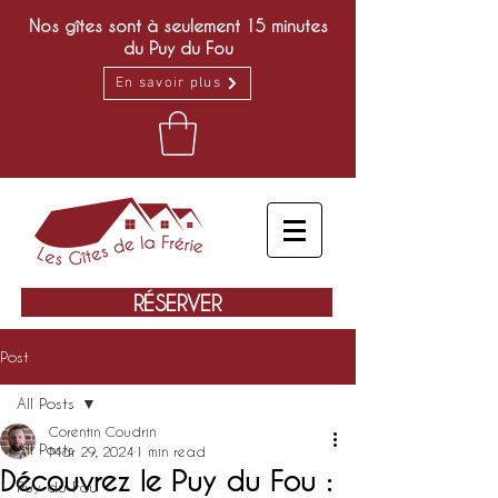
Nos gîtes sont à seulement 15 minutes
du Puy du Fou
En savoir plus
RÉSERVER
Post
All Posts
Corentin Coudrin
All Posts
Mar 29, 2024
1 min read
Découvrez le Puy du Fou :
Puy du Fou